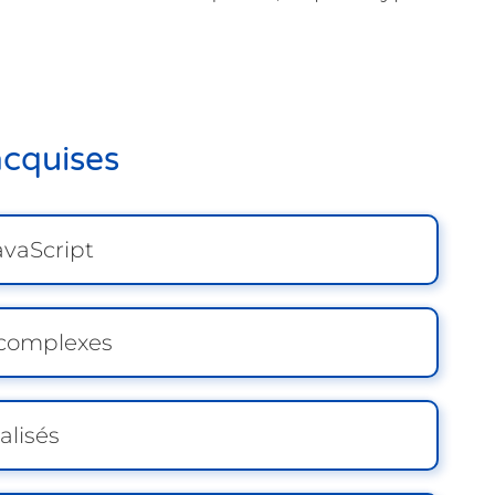
cquises
vaScript
complexes
lisés