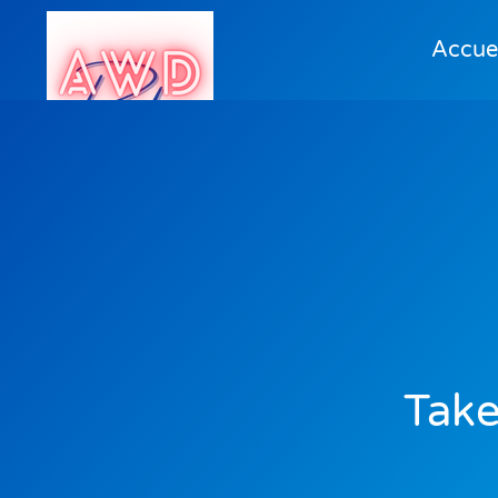
Accuei
Take